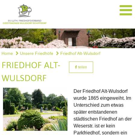
Home
Unsere Friedhöfe
Friedhof Alt-Wulsdorf
FRIEDHOF ALT-
teilen
WULSDORF
Der Friedhof Alt-Wulsdorf
wurde 1865 eingeweiht. Im
Unterschied zum etwas
später entstandenen
städtischen Friedhof an der
Weserstr. ist er kein
Parkfriedhof, sondern ein