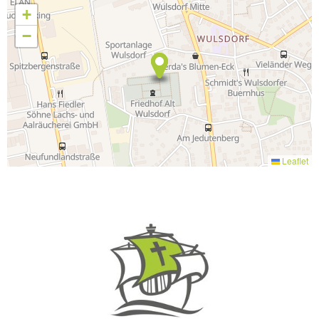
+
−
Leaflet